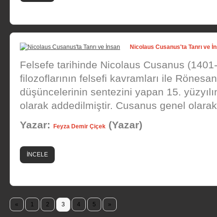
Nicolaus Cusanus'ta Tanrı ve İ
Felsefe tarihinde Nicolaus Cusanus (1401
filozoflarının felsefi kavramları ile Rönesa
düşüncelerinin sentezini yapan 15. yüzyılı
olarak addedilmiştir. Cusanus genel olarak 
Yazar:
(Yazar)
Feyza Demir Çiçek
İNCELE
«
1
2
3
4
5
»