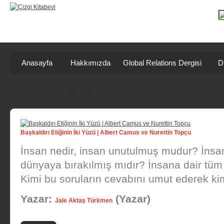
Anasayfa
Hakkımızda
Global Relations Dergisi
D
Felsefe Kategorisi
Başkaldırı Etiğinin İki Yüzü | Albert Camus ve Nurettin Topçu
İnsan nedir, insan unutulmuş mudur? İnsan
dünyaya bırakılmış mıdır? İnsana dair tüm 
Kimi bu soruların cevabını umut ederek kimi
Yazar:
(Yazar)
Jale Aktaş Türkmen