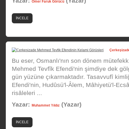
Yazar:
(Yazar)
Ömer Faruk Görücü
İNCELE
Çerkeşizade
Bu eser, Osmanlı'nın son dönem mütefekk
Mehmed Tevfîk Efendi'nin şimdiye dek gö
gün yüzüne çıkarmaktadır. Tasavvufî kimliğ
Efendi'nin, Hudûsü'l-Âlem, Mâhiyetü'l-Ecs
risâleleri ...
Yazar:
(Yazar)
Muhammet Yıldız
İNCELE