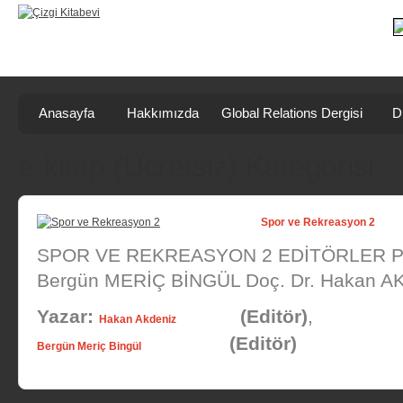
Anasayfa
Hakkımızda
Global Relations Dergisi
D
e-kitap (Ücretsiz) Kategorisi
Spor ve Rekreasyon 2
SPOR VE REKREASYON 2 EDİTÖRLER Pro
Bergün MERİÇ BİNGÜL Doç. Dr. Hakan A
Yazar:
(Editör)
,
Hakan Akdeniz
(Editör)
Bergün Meriç Bingül