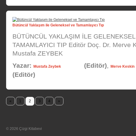
Bütüncül Yaklaşım ile Geleneksel ve Tamamlayıcı Tıp
BÜTÜNCÜL YAKLAŞIM İLE GELENEKSEL
TAMAMLAYICI TIP Editör Doç. Dr. Merve 
Mustafa ZEYBEK
Yazar:
(Editör)
,
Mustafa Zeybek
Merve Keskin
(Editör)
«
1
2
3
4
»
© 2026 Çizgi Kitabevi