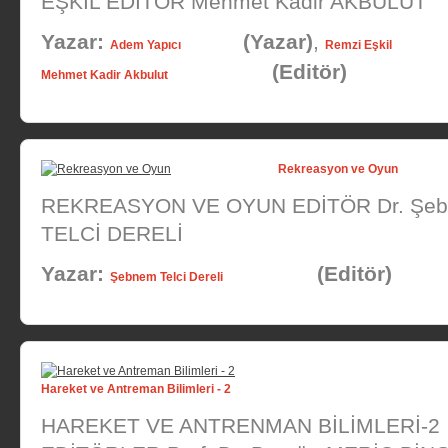
EŞKİL EDİTÖR Mehmet Kadir AKBULUT
Yazar:
(Yazar)
,
Adem Yapıcı
Remzi Eşkil
(Editör)
Mehmet Kadir Akbulut
Rekreasyon ve Oyun
REKREASYON VE OYUN EDİTÖR Dr. Şe
TELCİ DERELİ
Yazar:
(Editör)
Şebnem Telci Dereli
Hareket ve Antreman Bilimleri - 2
HAREKET VE ANTRENMAN BİLİMLERİ-2