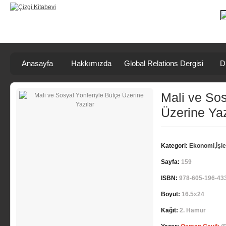
Anasayfa
Hakkımızda
Global Relations Dergisi
D
Mali ve Sos
Üzerine Yaz
Kategori:
Ekonomi,İşl
Sayfa:
159
ISBN:
978-605-196-43
Boyut:
16.5x24
Kağıt:
2. Hamur