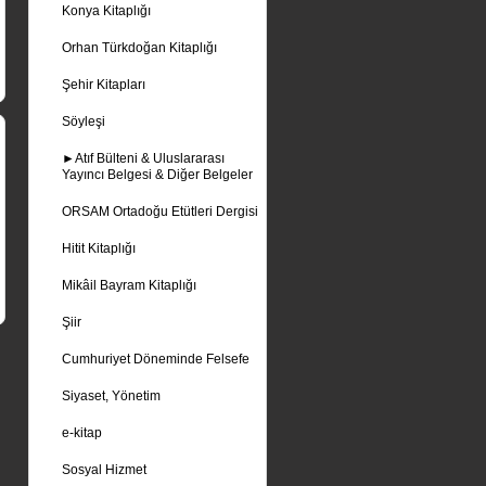
Konya Kitaplığı
Orhan Türkdoğan Kitaplığı
Şehir Kitapları
Söyleşi
►Atıf Bülteni & Uluslararası
Yayıncı Belgesi & Diğer Belgeler
ORSAM Ortadoğu Etütleri Dergisi
Hitit Kitaplığı
Mikâil Bayram Kitaplığı
Şiir
Cumhuriyet Döneminde Felsefe
Siyaset, Yönetim
e-kitap
Sosyal Hizmet