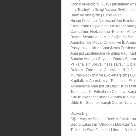
Kronik Arkeloji: "9. Yüzyıl Müslüman A
Lev Tolstoy'da Sevgi Yasası, Sivil İtaats
İslam ve Anarşizm | Cahit Aslan
Hıncın Ötesinde: Nietzsche'den Esinlenen
Camus'nün Başkaldırısı Ne Kadar Anarş
Camus'nün Nietzsche'si -Nihilizm, Ahlak 
Reiner Schürmann: Metafiziğin Bir Sonu
Agamben'de Modal Ontoloji ve İki Anarş
Postyapısalcılık ve Anarşizmin Epistemo
Anarşist Epistemoloji ve Bilim: Paul Ka
Sanatın Anarşist Söylemi: Dada | Sehra
Psikanalizin Sosyal İnşası | Ersun Çıpla
Deleuze, Derrida ve Anarşizm | N. J. Ju
Murray Bookchin ve Eko-Anarşizm | Gül
Kapitalizm, Anarşizm ve Toplumsal Ekol
Almanya'da Anarşist Bir Örgüt: Kızıl Or
Toplumsal Bir Felsefe ve Otoriteye Karş
Küçük İskender Şiirinde Anarko İzlek ve M
Dilde Bir Gelenek Karşıtı Olarak Nurullah
Dosya Dışı
Oğuz Atay ve Samuel Beckett Anlatıları
Georg Lukács'ın "Ortodoks Marxizm" Sav
Türkçede Stoa Felsefesi Literatürü | M