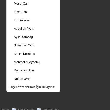
Mesut Can
Lutz Huth
Erdi Aksakal
Abdullah Aydın
Ayşe Karadağ
Süleyman Yiğit
Kasım Kocabaş
Mehmet Ali Aydemir
Ramazan Uctu
Doğan Uysal
Diğer Yazarlarımız İçin Tıklayınız