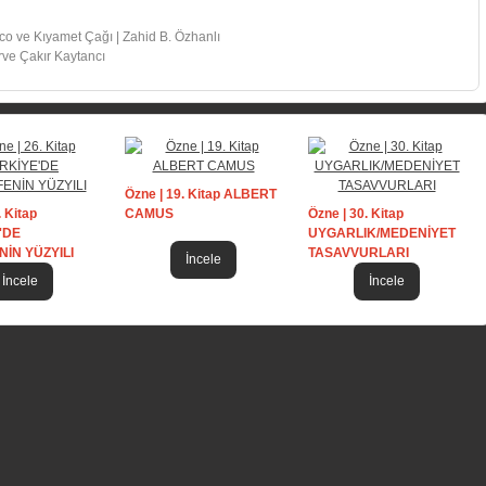
co ve Kıyamet Çağı | Zahid B. Özhanlı
rve Çakır Kaytancı
Özne | 19. Kitap ALBERT
. Kitap
CAMUS
Özne | 30. Kitap
'DE
UYGARLIK/MEDENİYET
NİN YÜZYILI
TASAVVURLARI
İncele
İncele
İncele