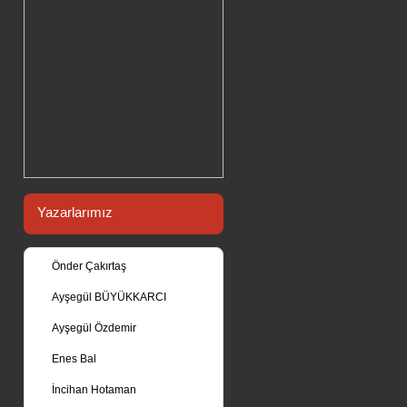
Yazarlarımız
Önder Çakırtaş
Ayşegül BÜYÜKKARCI
Ayşegül Özdemir
Enes Bal
İncihan Hotaman