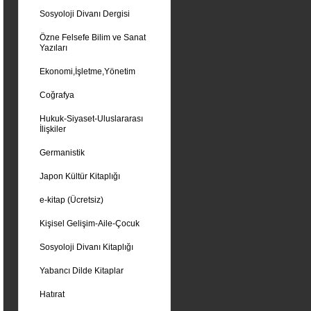
Sosyoloji Divanı Dergisi
Özne Felsefe Bilim ve Sanat
Yazıları
Ekonomi,İşletme,Yönetim
Coğrafya
Hukuk-Siyaset-Uluslararası
İlişkiler
Germanistik
Japon Kültür Kitaplığı
e-kitap (Ücretsiz)
Kişisel Gelişim-Aile-Çocuk
Sosyoloji Divanı Kitaplığı
Yabancı Dilde Kitaplar
Hatırat