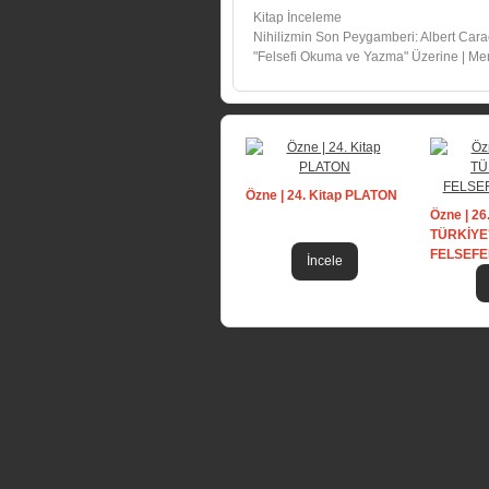
Kitap İnceleme
Nihilizmin Son Peygamberi: Albert Cara
"Felsefi Okuma ve Yazma" Üzerine | Me
Özne | 24. Kitap PLATON
Özne | 26
TÜRKİYE
FELSEFE
İncele