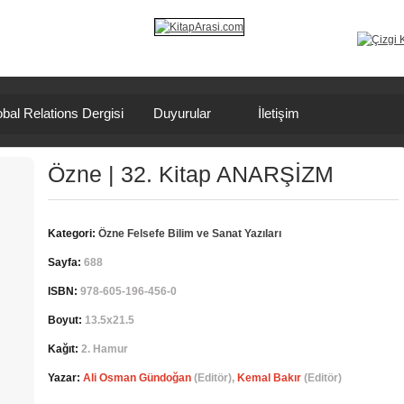
bal Relations Dergisi
Duyurular
İletişim
Özne | 32. Kitap ANARŞİZM
Kategori:
Özne Felsefe Bilim ve Sanat Yazıları
Sayfa:
688
ISBN:
978-605-196-456-0
Boyut:
13.5x21.5
Kağıt:
2. Hamur
Yazar:
Ali Osman Gündoğan
(Editör),
Kemal Bakır
(Editör)