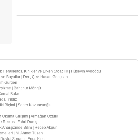
: Herakleitos, Kinikler ve Erken Stoacılık | Hüseyin Aydoğdu
r ve Boyutlar | Der., Çev. Hasan Gençcan
rim Gürgen
rşizme | Bahtinur Möngü
 Kemal Bakır
rdal Yıldız
İki Biçimi | Soner Kavuncuoğlu
n Okuma Girişimi | Armağan Öztürk
ee Reclus | Fahri Danış
k Anarşizmde Bilim | Recep Akgün
Temelleri | M. Ahmet Tüzen
Devlet Sorunu | Enes Kılıç