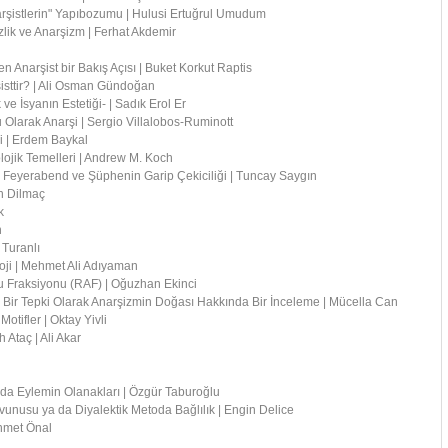
narşistlerin" Yapıbozumu | Hulusi Ertuğrul Umudum
izlik ve Anarşizm | Ferhat Akdemir
 Anarşist bir Bakış Açısı | Buket Korkut Raptis
isttir? | Ali Osman Gündoğan
ve İsyanın Estetiği- | Sadık Erol Er
 Olarak Anarşi | Sergio Villalobos-Ruminott
i | Erdem Baykal
lojik Temelleri | Andrew M. Koch
rl Feyerabend ve Şüphenin Garip Çekiciliği | Tuncay Saygın
n Dilmaç
k
n
 Turanlı
oji | Mehmet Ali Adıyaman
du Fraksiyonu (RAF) | Oğuzhan Ekinci
ı Bir Tepki Olarak Anarşizmin Doğası Hakkında Bir İnceleme | Mücella Can
otifler | Oktay Yivli
 Ataç | Ali Akar
nda Eylemin Olanakları | Özgür Taburoğlu
unusu ya da Diyalektik Metoda Bağlılık | Engin Delice
ehmet Önal