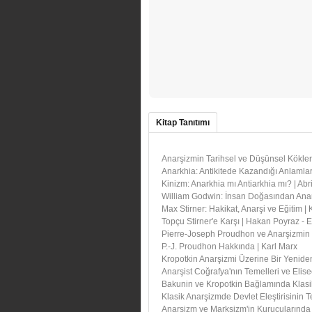
Kitap Tanıtımı
Anarşizmin Tarihsel ve Düşünsel Kökleri
Anarkhia: Antikitede Kazandığı Anlamla
Kinizm: Anarkhia mı Antiarkhia mı? | Ab
William Godwin: İnsan Doğasından Ana
Max Stirner: Hakikat, Anarşi ve Eğitim |
Topçu Stirner'e Karşı | Hakan Poyraz - E
Pierre-Joseph Proudhon ve Anarşizmin 
P.-J. Proudhon Hakkında | Karl Marx
Kropotkin Anarşizmi Üzerine Bir Yenide
Anarşist Coğrafya'nın Temelleri ve Elis
Bakunin ve Kropotkin Bağlamında Klasi
Klasik Anarşizmde Devlet Eleştirisinin 
Anarşizm ve Marksizm'in Kurucularında 