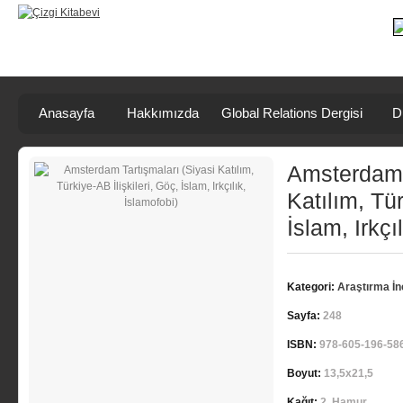
Anasayfa
Hakkımızda
Global Relations Dergisi
D
Amsterdam T
Katılım, Tür
İslam, Irkçı
Kategori:
Araştırma İ
Sayfa:
248
ISBN:
978-605-196-58
Boyut:
13,5x21,5
Kağıt:
2. Hamur