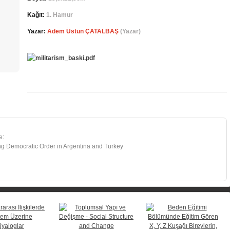
Kağıt:
1. Hamur
Yazar:
Adem Üstün ÇATALBAŞ
(Yazar)
e:
ing Democratic Order in Argentina and Turkey