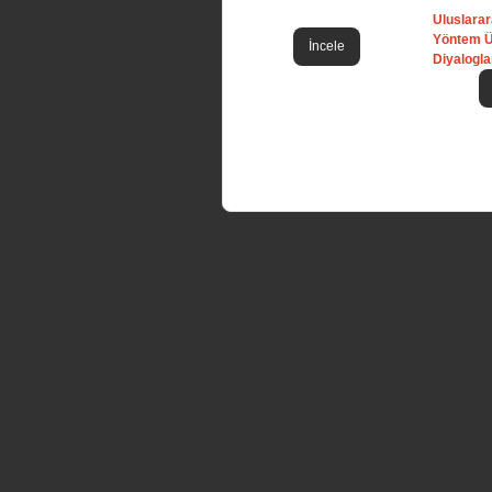
Uluslarara
Yöntem Ü
İncele
Diyalogla