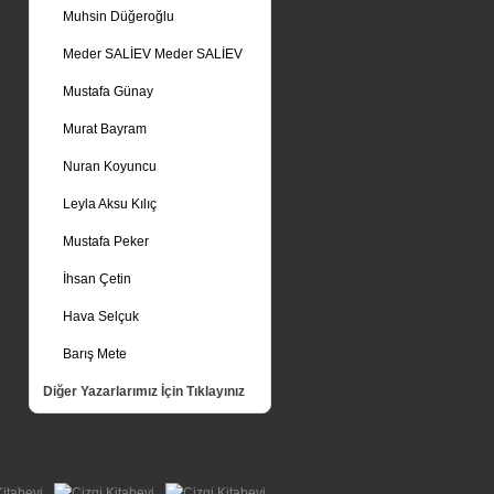
Muhsin Düğeroğlu
Meder SALİEV Meder SALİEV
Mustafa Günay
Murat Bayram
Nuran Koyuncu
Leyla Aksu Kılıç
Mustafa Peker
İhsan Çetin
Hava Selçuk
Barış Mete
Diğer Yazarlarımız İçin Tıklayınız