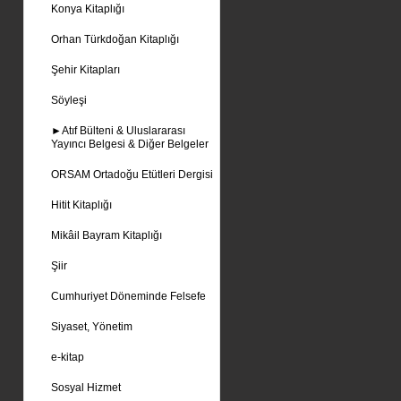
Konya Kitaplığı
Orhan Türkdoğan Kitaplığı
Şehir Kitapları
Söyleşi
►Atıf Bülteni & Uluslararası
Yayıncı Belgesi & Diğer Belgeler
ORSAM Ortadoğu Etütleri Dergisi
Hitit Kitaplığı
Mikâil Bayram Kitaplığı
Şiir
Cumhuriyet Döneminde Felsefe
Siyaset, Yönetim
e-kitap
Sosyal Hizmet