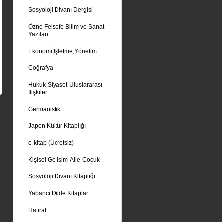
Sosyoloji Divanı Dergisi
Özne Felsefe Bilim ve Sanat
Yazıları
Ekonomi,İşletme,Yönetim
Coğrafya
Hukuk-Siyaset-Uluslararası
İlişkiler
Germanistik
Japon Kültür Kitaplığı
e-kitap (Ücretsiz)
Kişisel Gelişim-Aile-Çocuk
Sosyoloji Divanı Kitaplığı
Yabancı Dilde Kitaplar
Hatırat