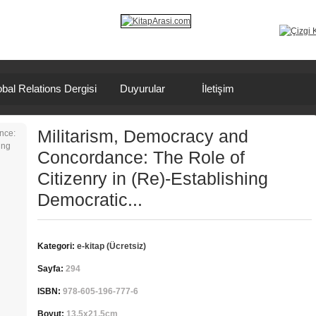
bal Relations Dergisi
Duyurular
İletişim
Militarism, Democracy and
Concordance: The Role of
Citizenry in (Re)-Establishing
Democratic...
Kategori:
e-kitap (Ücretsiz)
Sayfa:
294
ISBN:
978-605-196-777-6
Boyut:
13,5x21,5cm