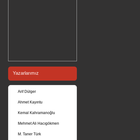
Yazarlarımız
Arif Dülger
Ahmet Kayıntu
Kemal Kahramanoğlu
Mehmet Ali Hacıgökmen
M. Taner Türk