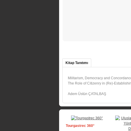
Kitap Tanıtımı
Militarism, Democracy and Concordanc
The Role of Citizenry in (Re)-Establish
Adem Üstün ÇATALBAŞ
Tourgastrec 360°