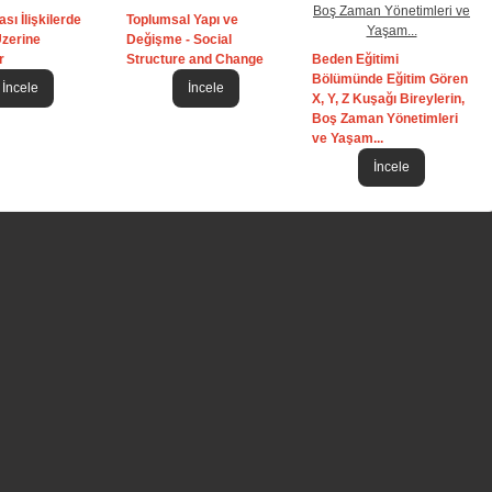
sı İlişkilerde
Toplumsal Yapı ve
zerine
Değişme - Social
r
Structure and Change
Beden Eğitimi
Bölümünde Eğitim Gören
İncele
İncele
X, Y, Z Kuşağı Bireylerin,
Boş Zaman Yönetimleri
ve Yaşam...
İncele