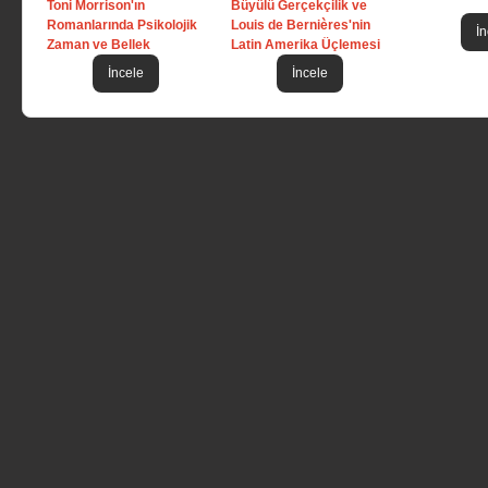
Toni Morrison'ın
Büyülü Gerçekçilik ve
Romanlarında Psikolojik
Louis de Bernières'nin
İn
Zaman ve Bellek
Latin Amerika Üçlemesi
İncele
İncele