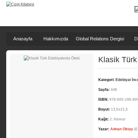
Anasayfa
Hakkımızda
Global Relations Dergisi
D
Klasik Türk
Kategori:
Edebiyat İn
Sayfa:
448
ISBN:
978-605-196-80
Boyut:
13,5x21,5
Kağıt:
2. Hamur
Yazar:
Adnan Oktay
(E