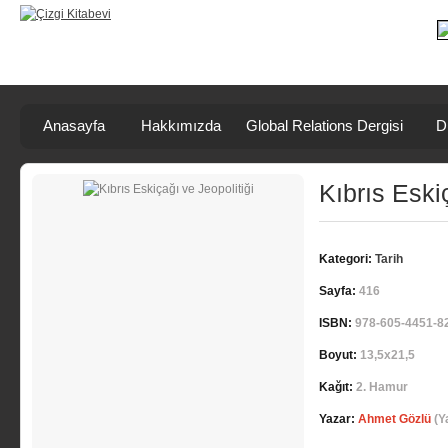
Anasayfa
Hakkımızda
Global Relations Dergisi
D
Kıbrıs Eski
Kategori:
Tarih
Sayfa:
416
ISBN:
978-605-4451-8
Boyut:
13,5x21,5
Kağıt:
2. Hamur
Yazar:
Ahmet Gözlü
(Y