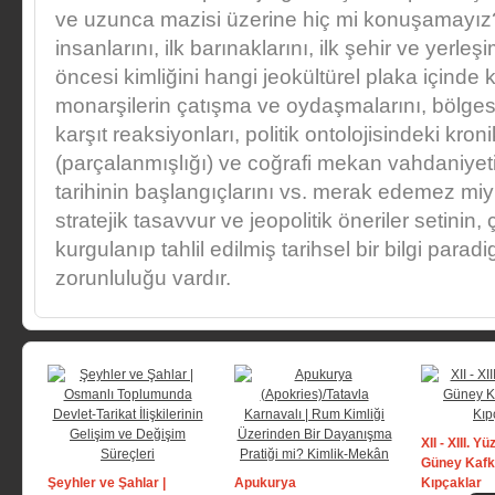
ve uzunca mazisi üzerine hiç mi konuşamayız?
insanlarını, ilk barınaklarını, ilk şehir ve yerleşimle
öncesi kimliğini hangi jeokültürel plaka içinde 
monarşilerin çatışma ve oydaşmalarını, bölges
karşıt reaksiyonları, politik ontolojisindeki kron
(parçalanmışlığı) ve coğrafi mekan vahdaniyet
tarihinin başlangıçlarını vs. merak edemez miy
stratejik tasavvur ve jeopolitik öneriler setinin,
kurgulanıp tahlil edilmiş tarihsel bir bilgi para
zorunluluğu vardır.
XII - XIII. Yü
Güney Kafk
Şeyhler ve Şahlar |
Apukurya
Kıpçaklar