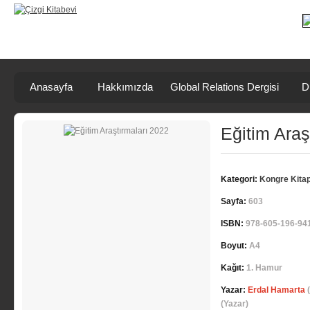
Anasayfa
Hakkımızda
Global Relations Dergisi
D
Eğitim Araş
Kategori:
Kongre Kitap
Sayfa:
603
ISBN:
978-605-196-94
Boyut:
A4
Kağıt:
1. Hamur
Yazar:
Erdal Hamarta
(
(Yazar)