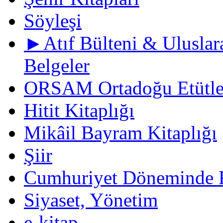
Söyleşi
►Atıf Bülteni & Uluslara
Belgeler
ORSAM Ortadoğu Etütler
Hitit Kitaplığı
Mikâil Bayram Kitaplığı
Şiir
Cumhuriyet Döneminde F
Siyaset, Yönetim
e-kitap