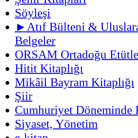
Söyleşi
►Atıf Bülteni & Uluslara
Belgeler
ORSAM Ortadoğu Etütler
Hitit Kitaplığı
Mikâil Bayram Kitaplığı
Şiir
Cumhuriyet Döneminde F
Siyaset, Yönetim
e-kitap