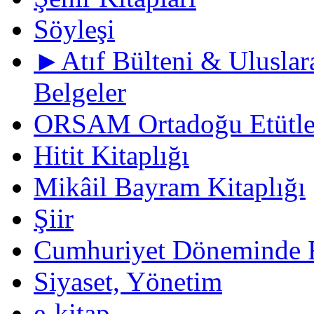
Söyleşi
►Atıf Bülteni & Uluslara
Belgeler
ORSAM Ortadoğu Etütler
Hitit Kitaplığı
Mikâil Bayram Kitaplığı
Şiir
Cumhuriyet Döneminde F
Siyaset, Yönetim
e-kitap