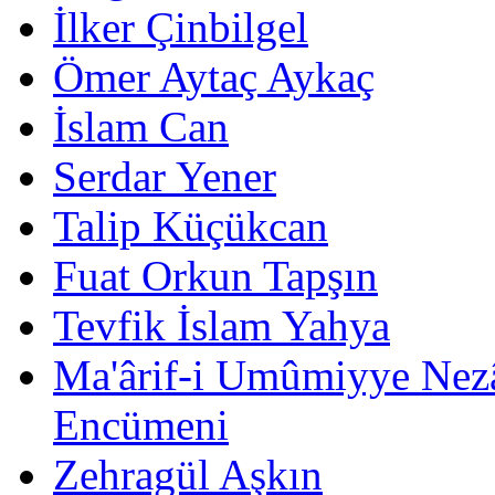
İlker Çinbilgel
Ömer Aytaç Aykaç
İslam Can
Serdar Yener
Talip Küçükcan
Fuat Orkun Tapşın
Tevfik İslam Yahya
Ma'ârif-i Umûmiyye Nezâr
Encümeni
Zehragül Aşkın