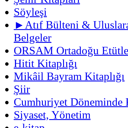
Söyleşi
►Atıf Bülteni & Uluslara
Belgeler
ORSAM Ortadoğu Etütler
Hitit Kitaplığı
Mikâil Bayram Kitaplığı
Şiir
Cumhuriyet Döneminde F
Siyaset, Yönetim
e-kitap