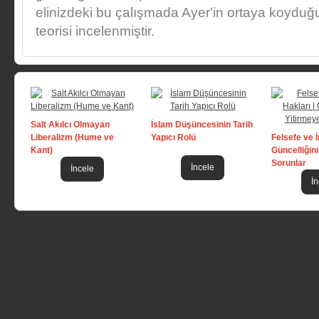
elinizdeki bu çalışmada Ayer'in ortaya koyduğu
teorisi incelenmiştir.
Salt Akılcı Olmayan
İslam Düşüncesinin Tarih
Liberalizm (Hume ve
Yapıcı Rolü
Felsefe ve İ
Kant)
Güncelliğin
Sorunlar
İncele
İncele
İn