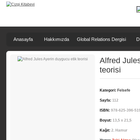
Anasayfa
Hakkımızda
Global Relations Dergisi
D
Alfred Jule
teorisi
Kategori:
Felsefe
Sayfa:
112
ISBN:
978-625-396-51
Boyut:
13,5 x 21,5
Kağıt:
2. Hamur