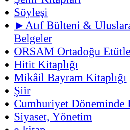
Söyleşi
►Atıf Bülteni & Uluslara
Belgeler
ORSAM Ortadoğu Etütler
Hitit Kitaplığı
Mikâil Bayram Kitaplığı
Şiir
Cumhuriyet Döneminde F
Siyaset, Yönetim
e-kitap