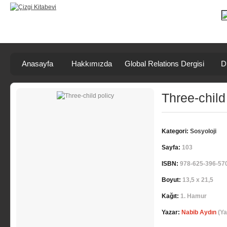
Anasayfa
Hakkımızda
Global Relations Dergisi
D
Three-child
Kategori:
Sosyoloji
Sayfa:
103
ISBN:
978-625-396-57
Boyut:
13,5 x 21,5
Kağıt:
1. Hamur
Yazar:
Nabib Aydın
(Ya