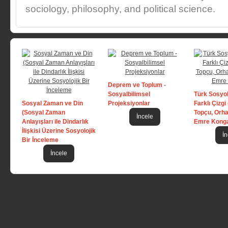
sociology, philosophy, and political science.
Deprem ve Toplum -
Sosyalbilimsel
Türk Sosyol
Sosyal Zaman ve Din
Projeksiyonlar
Farklı Çizgi
(Sosyal Zaman
Topçu, Orh
İncele
Anlayışları ile Dindarlık
Emre Konga
İlişkisi Üzerine Sosyolojik
İn
Bir İnceleme
İncele