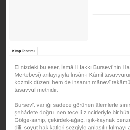
Kitap Tanıtımı
Elinizdeki bu eser, İsmâil Hakkı Bursevî'nin H
Mertebesi) anlayışıyla İnsân-ı Kâmil tasavvuru
kozmik düzeni hem de insanın mânevî tekâmül
tasavvuf metnidir.
Bursevî, varlığı sadece görünen âlemlerle sını
şehâdete doğru inen tecellî zincirleriyle bir büt
Gölge-sahip, çekirdek-ağaç, ışık-kaynak benze
dili, soyut hakikatleri sezgiyle anlaşılır kılma