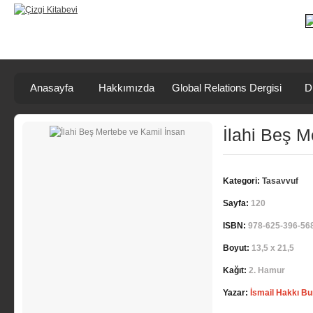
Anasayfa
Hakkımızda
Global Relations Dergisi
D
İlahi Beş M
Kategori:
Tasavvuf
Sayfa:
120
ISBN:
978-625-396-56
Boyut:
13,5 x 21,5
Kağıt:
2. Hamur
Yazar:
İsmail Hakkı Bu