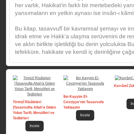
her varlık, Hakikat'in farklı bir mertebedeki ya
yansımaların en yetkin aynası ise insân-ı kâmil
Bu kitap, tasavvufî bir kavramsal şemayı ve ins
idrak etme ve Hakk'a ulaşma serüvenini de re
ve aklın birlikte işletildiği bu derin yolculukta 
tefekküre, hakikate ve kendi iç derinliğine çağı
Kerrâmî Zü
İbn Kayyim El-
Tirmizî Risâleleri
Cevziyye'nin Tasavvufa
İn
|Tasavvufta Allah'a Giden
Yaklaşımı
Yolun Tarifi, Menzilleri ve
İncele
Tedbirleri
İncele