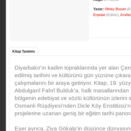
Yazar:
Oktay Bozan
(Ed
Erpolat
(Editör),
Arafat
Kitap Tanıtımı
Diyarbakır'ın kadim topraklarında yer alan Çer
edilmiş tarihini ve kültürünü gün yüzüne çıkar
çalışmalarını bir araya getiriyor. Kitap, 19. yüzyı
Abdulganî Fahrî Bulduk'a, halk masallarından 
bölgenin edebiyat ve sözlü kültürünün izlerini 
Osmanlı Rüşdiyesi'nden Dicle Köy Enstitüsü'
projelerine uzanan geniş bir eğitim tarihi panor
Eser ayrıca, Ziya Gökalp'in düşünce dünyasınd