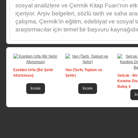
sosyal analizlere ve Çermik Kitap Fuarı'nın etk
içeriyor. Arşiv belgeleri, sözlü tarih ve saha a
çalışma, Çermik'in eğitim, edebiyat ve sosyal t
araştırmacılar için temel bir başvuru kaynağıdır
Ezelden Urfa (Bir Şehir
Van (Tarih, Toplum ve
Aforizması)
Şehir)
Selçuk - Bi
Kentine Disi
Bakış 4
İncele
İncele
İn