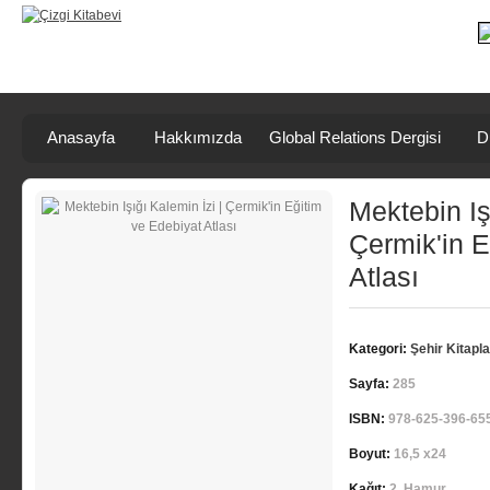
Anasayfa
Hakkımızda
Global Relations Dergisi
D
Mektebin Iş
Çermik'in E
Atlası
Kategori:
Şehir Kitapla
Sayfa:
285
ISBN:
978-625-396-65
Boyut:
16,5 x24
Kağıt:
2. Hamur