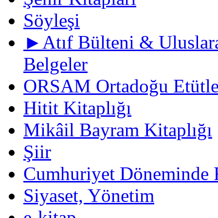
Söyleşi
►Atıf Bülteni & Uluslara
Belgeler
ORSAM Ortadoğu Etütler
Hitit Kitaplığı
Mikâil Bayram Kitaplığı
Şiir
Cumhuriyet Döneminde F
Siyaset, Yönetim
e-kitap