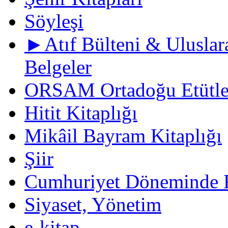
Söyleşi
►Atıf Bülteni & Uluslara
Belgeler
ORSAM Ortadoğu Etütler
Hitit Kitaplığı
Mikâil Bayram Kitaplığı
Şiir
Cumhuriyet Döneminde F
Siyaset, Yönetim
e-kitap