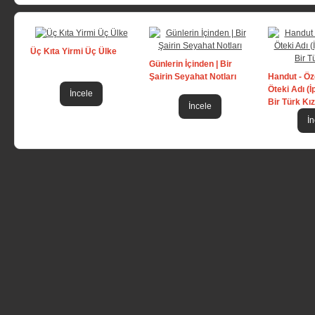
Üç Kıta Yirmi Üç Ülke
Günlerin İçinden | Bir
Şairin Seyahat Notları
Handut - Ö
Öteki Adı (İ
İncele
Bir Türk Kız
İncele
İn