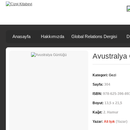
Anasayfa
Hakkımızda
Global Relations Dergisi
D
Avustralya
Kategori:
Gezi
Sayfa:
304
ISBN:
978-625-396-89
Boyut:
13,5 x 21,5
Kağıt:
2. Hamur
Yazar:
Ali Işık
(Yazar)