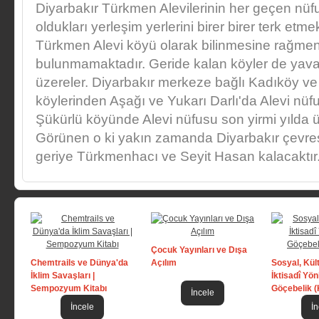
Diyarbakır Türkmen Alevilerinin her geçen nüfu
oldukları yerleşim yerlerini birer birer terk etme
Türkmen Alevi köyü olarak bilinmesine rağmen 
bulunmamaktadır. Geride kalan köyler de yava
üzereler. Diyarbakır merkeze bağlı Kadıköy ve 
köylerinden Aşağı ve Yukarı Darlı'da Alevi nüfu
Şükürlü köyünde Alevi nüfusu son yirmi yılda üç
Görünen o ki yakın zamanda Diyarbakır çevres
geriye Türkmenhacı ve Seyit Hasan kalacaktır
Çocuk Yayınları ve Dışa
Chemtrails ve Dünya'da
Açılım
Sosyal, Kül
İklim Savaşları |
İktisadî Yön
Sempozyum Kitabı
Göçebelik (
İncele
İncele
İn