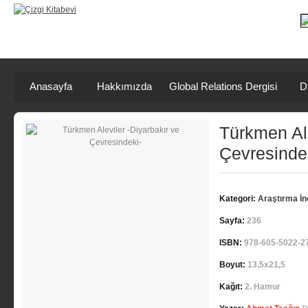
Anasayfa
Hakkımızda
Global Relations Dergisi
D
Türkmen Ale
Çevresinde
Kategori:
Araştırma İ
Sayfa:
236
ISBN:
978-605-5022-2
Boyut:
13,5x21,5
Kağıt:
2. Hamur