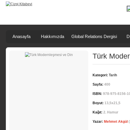
Anasayfa
Hakkımızda
Global Relations Dergisi
D
Türk Moder
Kategori:
Tarih
Sayfa:
400
ISBN:
978-975-8156-1
Boyut:
13,5x21,5
Kağıt:
2. Hamur
Yazar:
Mehmet Akgül
(