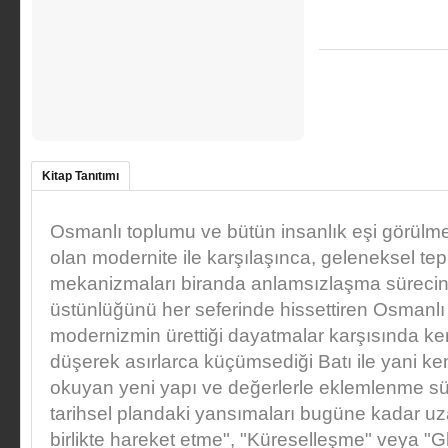
Kitap Tanıtımı
Osmanlı toplumu ve bütün insanlık eşi görülme
olan modernite ile karşılaşınca, geleneksel te
mekanizmaları biranda anlamsızlaşma sürecine g
üstünlüğünü her seferinde hissettiren Osmanlı
modernizmin ürettiği dayatmalar karşısında k
düşerek asırlarca küçümsediği Batı ile yani k
okuyan yeni yapı ve değerlerle eklemlenme sür
tarihsel plandaki yansımaları bugüne kadar uza
birlikte hareket etme", "Küreselleşme" veya "