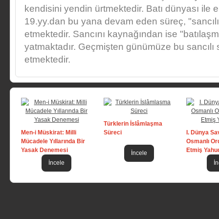
kendisini yendin ürtmektedir. Batı dünyası il
19.yy.dan bu yana devam eden süreç, "sancılı
etmektedir. Sancını kaynağından ise "batılaşm
yatmaktadır. Geçmişten günümüze bu sancılı
etmektedir.
Türklerin İslâmlaşma
Men-i Müskirat: Milli
Süreci
I. Dünya Sa
Mücadele Yıllarında Bir
Osmanlı Or
Yasak Denemesi
Etmiş Yahud
İncele
İncele
İn