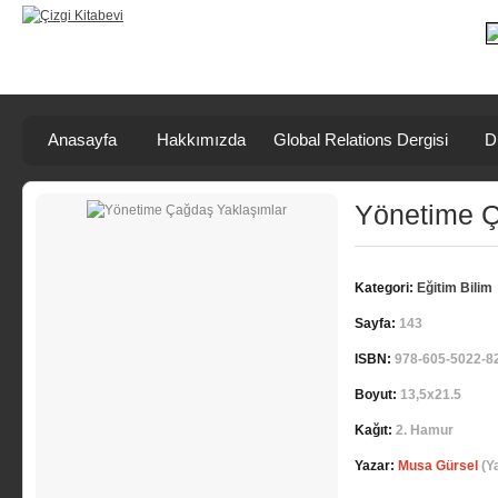
Anasayfa
Hakkımızda
Global Relations Dergisi
D
Yönetime Ç
Kategori:
Eğitim Bilim
Sayfa:
143
ISBN:
978-605-5022-8
Boyut:
13,5x21.5
Kağıt:
2. Hamur
Yazar:
Musa Gürsel
(Y