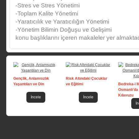
-Stres ve Stres Yönetimi
-Toplam Kalite Yönetimi
-Yaratıcılık ve Yaratıcılığın Yönetimi
-Yönetim Bilimin Doğuşu ve Gelişimi
konu başlıklarını içeren makaleler yer almaktad
Gençlik, Anlamsızlık
Risk Altındaki Çocuklar
Yaşantıları ve Din
ve Eğitimi
Bedreka-i M
Osmanlı'da
Kılavuzu
İncele
İncele
İn