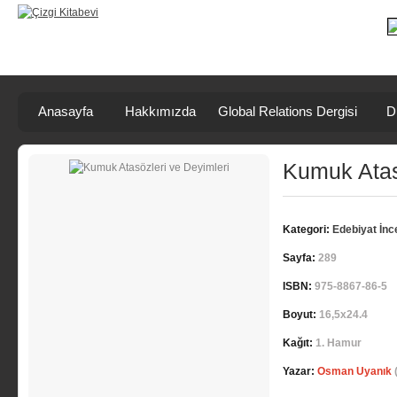
Anasayfa
Hakkımızda
Global Relations Dergisi
D
Kumuk Atas
Kategori:
Edebiyat İn
Sayfa:
289
ISBN:
975-8867-86-5
Boyut:
16,5x24.4
Kağıt:
1. Hamur
Yazar:
Osman Uyanık