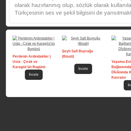
olarak hazırlanmış olup, sözlük olarak kullanıl
Türkçesinin ses ve şekil bilgisini de yansıtmakt
Şeyh Safi Buyruğu
Perdenin Ardındakiler |
(Bisati)
Usta - Çırak ve
Yaşama Est
Karagöz'ün Bugünü
Bağlamında
İncele
Dîvânında 
İncele
Kavramı
İn