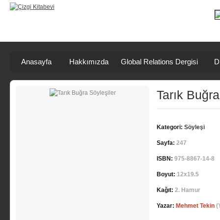
Anasayfa
Hakkımızda
Global Relations Dergisi
D
Tarık Buğra
Kategori:
Söyleşi
Sayfa:
247
ISBN:
975-8867-14-8
Boyut:
12x19.5
Kağıt:
2. Hamur
Yazar:
Mehmet Tekin
(