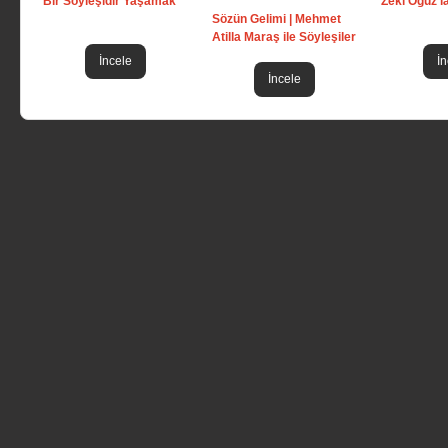
Bir Söyleşidir Yaşamak
Zeki Oğuz'
Sözün Gelimi | Mehmet
Atilla Maraş ile Söyleşiler
İncele
İn
İncele