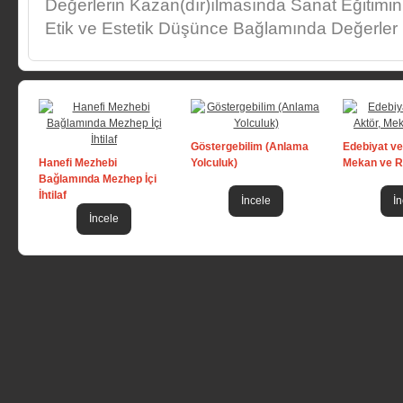
Değerlerin Kazan(dır)ılmasında Sanat Eğitimi
Etik ve Estetik Düşünce Bağlamında Değerler
Göstergebilim (Anlama
Edebiyat ve 
Hanefi Mezhebi
Yolculuk)
Mekan ve Ri
Bağlamında Mezhep İçi
İhtilaf
İncele
İn
İncele