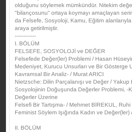
olduğunu söylemek mümkündür. Nitekim değer 
"bilançosunu" ortaya koymayı amaçlayan serini
da Felsefe, Sosyoloji, Kamu, Eğitim alanlarıyla i
araya getirilmiştir.
------------
I. BÖLÜM
FELSEFE, SOSYOLOJİ ve DEĞER
Felsefede Değer(ler) Problemi / Hasan Hüse
Medeniyet, Kurucu Unsurları ve Bir Gösterge 
Kavramsal Bir Analiz- / Murat ARICI
Nietzsche: Dilin Parçalanışı ve Değer / Yakup
Sosyolojinin Doğuşunda Değerler Problemi, -
Değerler Üzerine
Felsefi Bir Tartışma- / Mehmet BİREKUL, Ruh
Feminist Söylem Işığında Kadın ve Değer(le
II. BÖLÜM