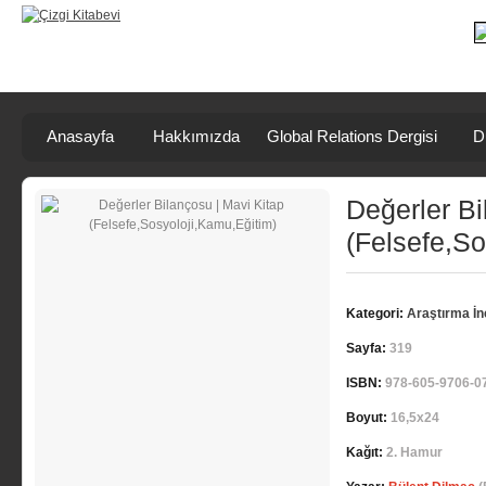
Anasayfa
Hakkımızda
Global Relations Dergisi
D
Değerler Bi
(Felsefe,So
Kategori:
Araştırma İ
Sayfa:
319
ISBN:
978-605-9706-0
Boyut:
16,5x24
Kağıt:
2. Hamur