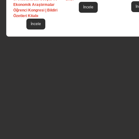
Ekonomik Araştırmalar
İn
İncele
Öğrenci Kongresi | Bildiri
Özetleri Kitabı
İncele