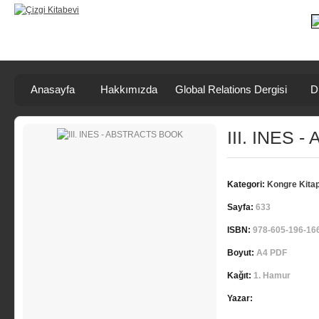
Anasayfa
Hakkımızda
Global Relations Dergisi
D
III. INES
Kategori:
Kongre Kitap
Sayfa:
633
ISBN:
978-605-196-16
Boyut:
A4 PDF
Kağıt:
1. Hamur
Yazar: