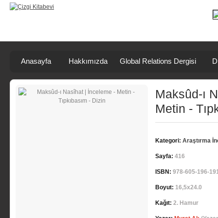
Anasayfa
Hakkımızda
Global Relations Dergisi
D
Maksûd-ı Na
Metin - Tıp
Kategori:
Araştırma İ
Sayfa:
416
ISBN:
978-605-196-19
Boyut:
16,5x24.0
Kağıt:
2. Hamur