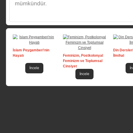
mümkündür.
İslam Peygamberi'nin
Din Dersler
Hayatı
Feminizm, Postkolonyal
İlmihal
Feminizm ve Toplumsal
Cinsiyet
İncele
İn
İncele