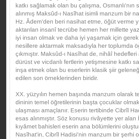
katkı sağlamak olan bu çalışma, Osmanlı'nın
alınmış Maksûd-ı Nasîhat isimli manzum bir na
Hz. Âdem'den beri nasihat etme, öğüt verme yo
aktarılan insanî tecrübe hemen her millette yazı
iyi insan olmak ve daha iyi yaşamak için gerekl
nesillere aktarmak maksadıyla her toplumda öğ
çıkmıştır. Maksûd-ı Nasîhat de, nihâî hedefleri 
dürüst ve vicdanlı fertlerin yetişmesine katkı s
inşa etmek olan bu eserlerin klasik şiir geleneğ
edilen son örneklerinden biridir.
XX. yüzyılın hemen başında manzum olarak teli
dininin temel öğretilerinin başta çocuklar olm
ulaşması amaçlanır. Eserin tertibinde Cibrîl Had
esas alınmıştır. Söz konusu rivâyette yer alan 
kıyâmet bahisleri eserin ana bölümlerini oluştu
Nasîhat'in, Cibrîl Hadisi'nin manzum bir şerh