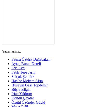
Yazarlarımız
Fatma Öztürk Dağabakan
Aytaç Burak Dereli
Eda Avcı
Fatih Tepebaşılı
Selçuk Şentürk
Hasibe Meltem Akın
Hüseyin Gazi Topdemir
Büşra Bilgin
İrfan Yıldırım
Döndü Çavdar
Özgül Özönder Güçlü
Musa Çelik