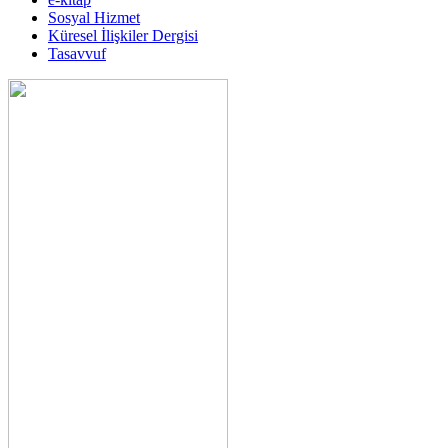
Sosyal Hizmet
Küresel İlişkiler Dergisi
Tasavvuf