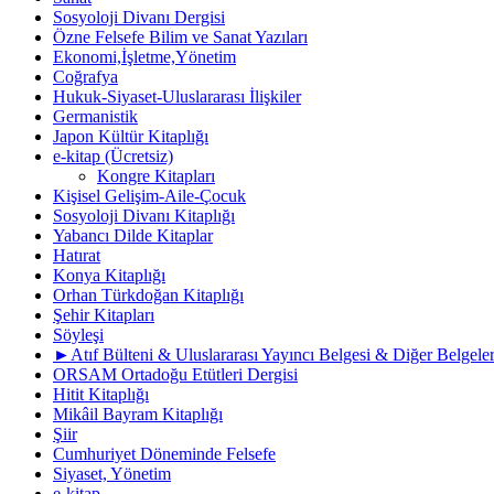
Sosyoloji Divanı Dergisi
Özne Felsefe Bilim ve Sanat Yazıları
Ekonomi,İşletme,Yönetim
Coğrafya
Hukuk-Siyaset-Uluslararası İlişkiler
Germanistik
Japon Kültür Kitaplığı
e-kitap (Ücretsiz)
Kongre Kitapları
Kişisel Gelişim-Aile-Çocuk
Sosyoloji Divanı Kitaplığı
Yabancı Dilde Kitaplar
Hatırat
Konya Kitaplığı
Orhan Türkdoğan Kitaplığı
Şehir Kitapları
Söyleşi
►Atıf Bülteni & Uluslararası Yayıncı Belgesi & Diğer Belgele
ORSAM Ortadoğu Etütleri Dergisi
Hitit Kitaplığı
Mikâil Bayram Kitaplığı
Şiir
Cumhuriyet Döneminde Felsefe
Siyaset, Yönetim
e-kitap