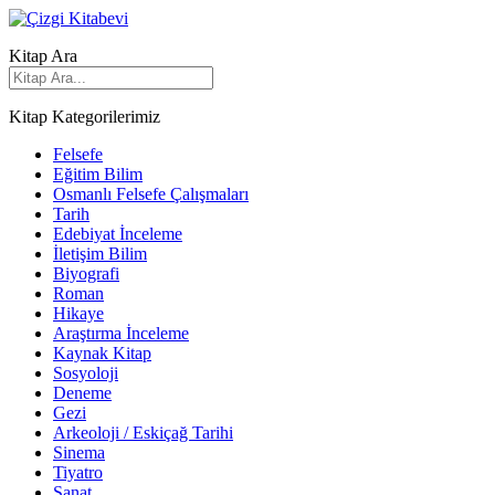
Kitap Ara
Kitap Kategorilerimiz
Felsefe
Eğitim Bilim
Osmanlı Felsefe Çalışmaları
Tarih
Edebiyat İnceleme
İletişim Bilim
Biyografi
Roman
Hikaye
Araştırma İnceleme
Kaynak Kitap
Sosyoloji
Deneme
Gezi
Arkeoloji / Eskiçağ Tarihi
Sinema
Tiyatro
Sanat