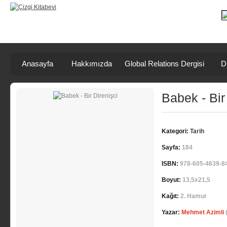
Anasayfa
Hakkımızda
Global Relations Dergisi
D
Babek - Bir
Kategori:
Tarih
Sayfa:
184
ISBN:
978-605-4639-8
Boyut:
13,5x21,5
Kağıt:
2. Hamur
Yazar:
Mehmet Azimli