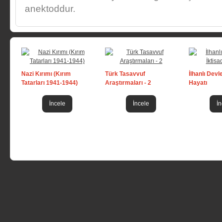
anektoddur.
Nazi Kırımı (Kırım
Türk Tasavvuf
İlhanlı Devle
Tatarları 1941-1944)
Araştırmaları - 2
Hayatı
İncele
İncele
İn