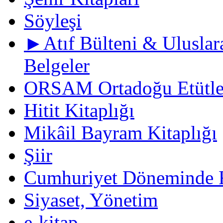
Söyleşi
►Atıf Bülteni & Uluslara
Belgeler
ORSAM Ortadoğu Etütler
Hitit Kitaplığı
Mikâil Bayram Kitaplığı
Şiir
Cumhuriyet Döneminde F
Siyaset, Yönetim
e-kitap