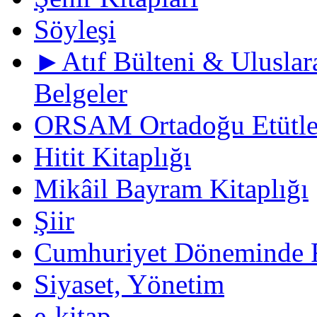
Söyleşi
►Atıf Bülteni & Uluslara
Belgeler
ORSAM Ortadoğu Etütler
Hitit Kitaplığı
Mikâil Bayram Kitaplığı
Şiir
Cumhuriyet Döneminde F
Siyaset, Yönetim
e-kitap