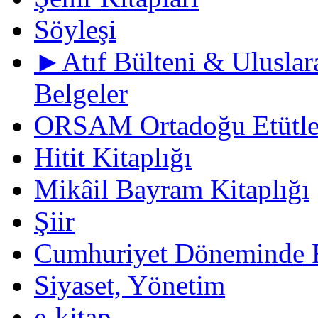
Söyleşi
►Atıf Bülteni & Uluslara
Belgeler
ORSAM Ortadoğu Etütler
Hitit Kitaplığı
Mikâil Bayram Kitaplığı
Şiir
Cumhuriyet Döneminde F
Siyaset, Yönetim
e-kitap