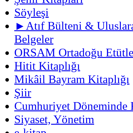
Söyleşi
►Atıf Bülteni & Uluslara
Belgeler
ORSAM Ortadoğu Etütler
Hitit Kitaplığı
Mikâil Bayram Kitaplığı
Şiir
Cumhuriyet Döneminde F
Siyaset, Yönetim
e-kitap