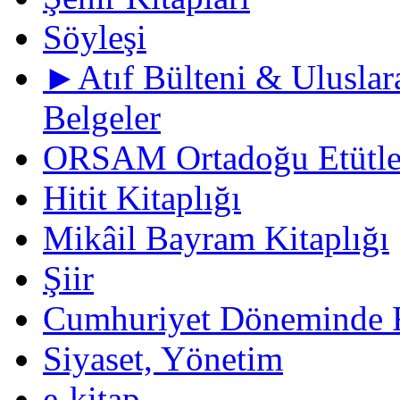
Söyleşi
►Atıf Bülteni & Uluslara
Belgeler
ORSAM Ortadoğu Etütler
Hitit Kitaplığı
Mikâil Bayram Kitaplığı
Şiir
Cumhuriyet Döneminde F
Siyaset, Yönetim
e-kitap