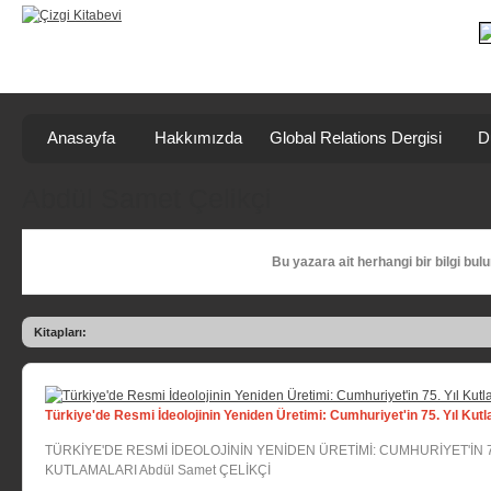
Anasayfa
Hakkımızda
Global Relations Dergisi
D
Abdül Samet Çelikçi
Bu yazara ait herhangi bir bilgi bul
Kitapları:
Türkiye'de Resmi İdeolojinin Yeniden Üretimi: Cumhuriyet'in 75. Yıl Kutl
TÜRKİYE'DE RESMİ İDEOLOJİNİN YENİDEN ÜRETİMİ: CUMHURİYET'İN 7
KUTLAMALARI Abdül Samet ÇELİKÇİ