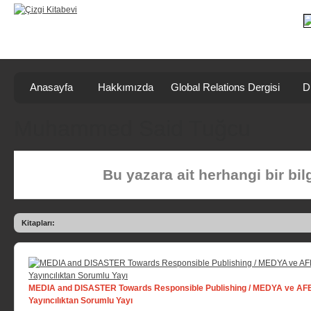
Anasayfa
Hakkımızda
Global Relations Dergisi
D
Muhammed Said Tuğcu
Bu yazara ait herhangi bir bi
Kitapları:
MEDIA and DISASTER Towards Responsible Publishing / MEDYA ve AFE
Yayıncılıktan Sorumlu Yayı