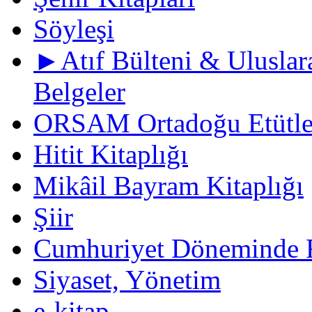
Söyleşi
►Atıf Bülteni & Uluslara
Belgeler
ORSAM Ortadoğu Etütler
Hitit Kitaplığı
Mikâil Bayram Kitaplığı
Şiir
Cumhuriyet Döneminde F
Siyaset, Yönetim
e-kitap