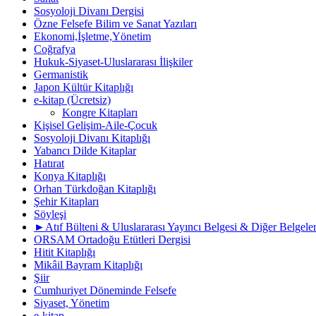
Sosyoloji Divanı Dergisi
Özne Felsefe Bilim ve Sanat Yazıları
Ekonomi,İşletme,Yönetim
Coğrafya
Hukuk-Siyaset-Uluslararası İlişkiler
Germanistik
Japon Kültür Kitaplığı
e-kitap (Ücretsiz)
Kongre Kitapları
Kişisel Gelişim-Aile-Çocuk
Sosyoloji Divanı Kitaplığı
Yabancı Dilde Kitaplar
Hatırat
Konya Kitaplığı
Orhan Türkdoğan Kitaplığı
Şehir Kitapları
Söyleşi
►Atıf Bülteni & Uluslararası Yayıncı Belgesi & Diğer Belgele
ORSAM Ortadoğu Etütleri Dergisi
Hitit Kitaplığı
Mikâil Bayram Kitaplığı
Şiir
Cumhuriyet Döneminde Felsefe
Siyaset, Yönetim
e-kitap