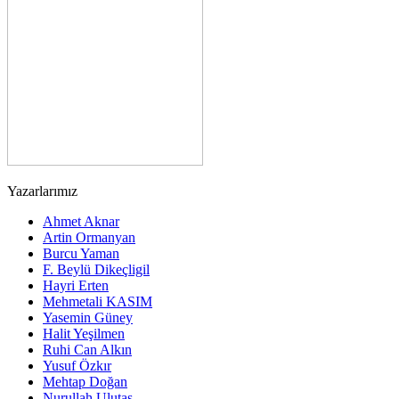
Yazarlarımız
Ahmet Aknar
Artin Ormanyan
Burcu Yaman
F. Beylü Dikeçligil
Hayri Erten
Mehmetali KASIM
Yasemin Güney
Halit Yeşilmen
Ruhi Can Alkın
Yusuf Özkır
Mehtap Doğan
Nurullah Ulutaş