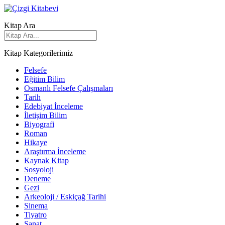
Kitap Ara
Kitap Kategorilerimiz
Felsefe
Eğitim Bilim
Osmanlı Felsefe Çalışmaları
Tarih
Edebiyat İnceleme
İletişim Bilim
Biyografi
Roman
Hikaye
Araştırma İnceleme
Kaynak Kitap
Sosyoloji
Deneme
Gezi
Arkeoloji / Eskiçağ Tarihi
Sinema
Tiyatro
Sanat