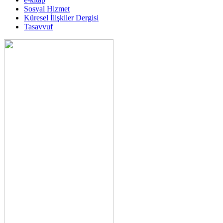
Sosyal Hizmet
Küresel İlişkiler Dergisi
Tasavvuf