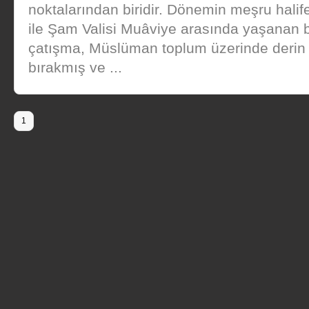
noktalarından biridir. Dönemin meşru halife
ile Şam Valisi Muâviye arasında yaşanan 
çatışma, Müslüman toplum üzerinde derin e
bırakmış ve ...
1