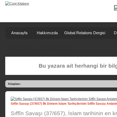
Anasayfa
Hakkımızda
Global Relations Dergisi
D
Muhsin Düğeroğlu
Bu yazara ait herhangi bir bi
Kitapları:
Sıffin Savaşı (37/657) İlk Dönem İslam Tarihçilerinin Sıffîn Savaşı Anlatı
Sıffîn Savaşı (37/657), İslam tarihinin en k