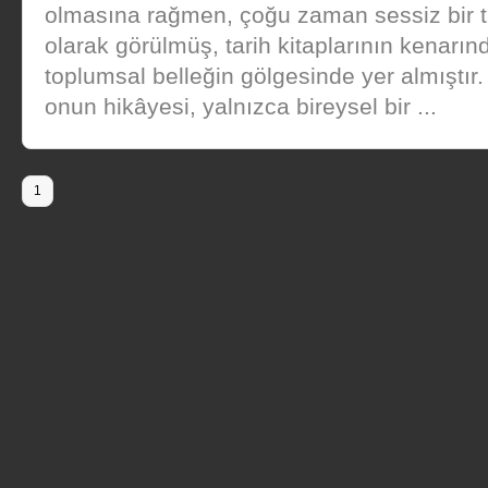
olmasına rağmen, çoğu zaman sessiz bir t
olarak görülmüş, tarih kitaplarının kenarın
toplumsal belleğin gölgesinde yer almıştır
onun hikâyesi, yalnızca bireysel bir ...
1