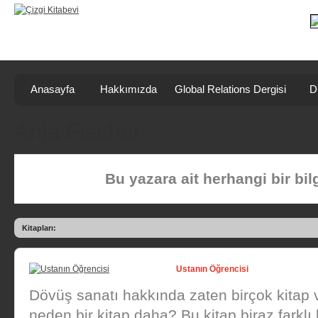
Anasayfa
Hakkımızda
Global Relations Dergisi
D
Anja Fischer
Bu yazara ait herhangi bir bi
Kitapları:
Ustanın Öğrencisi
Dövüş sanatı hakkında zaten birçok kitap 
neden bir kitap daha? Bu kitap biraz farklı b