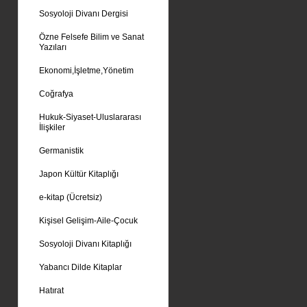
Sosyoloji Divanı Dergisi
Özne Felsefe Bilim ve Sanat
Yazıları
Ekonomi,İşletme,Yönetim
Coğrafya
Hukuk-Siyaset-Uluslararası
İlişkiler
Germanistik
Japon Kültür Kitaplığı
e-kitap (Ücretsiz)
Kişisel Gelişim-Aile-Çocuk
Sosyoloji Divanı Kitaplığı
Yabancı Dilde Kitaplar
Hatırat