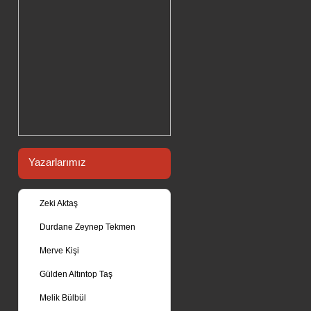
Yazarlarımız
Zeki Aktaş
Durdane Zeynep Tekmen
Merve Kişi
Gülden Altıntop Taş
Melik Bülbül