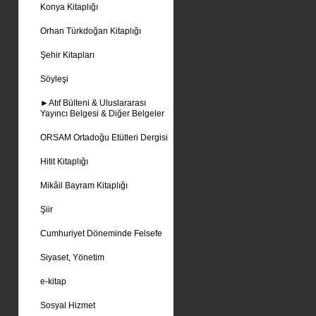
Konya Kitaplığı
Orhan Türkdoğan Kitaplığı
Şehir Kitapları
Söyleşi
►Atıf Bülteni & Uluslararası
Yayıncı Belgesi & Diğer Belgeler
ORSAM Ortadoğu Etütleri Dergisi
Hitit Kitaplığı
Mikâil Bayram Kitaplığı
Şiir
Cumhuriyet Döneminde Felsefe
Siyaset, Yönetim
e-kitap
Sosyal Hizmet