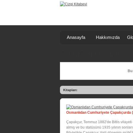
Anasayfa
Hakkımızda
Glo
Ozan Can Akpınar
Bu 
Kitapları:
Osmanlıdan Cumhuriyete Çapakçurda (
Çapakçur, Temmuz 1882'de Bitlis vilayeti
almış ve bu statüsünü 1935 yılının sonla
Böylelikle Çapakçur, ilgili dönemin mülkî te