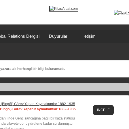
bal Relations Dergisi
Duyurular
İletişim
yazara ait herhangi bir bilgi bulunamadı.
Bingöl) Görev Yapan Kaymakamlar 1882-1935
İNCELE
 dahilinde Genç sancağına bağlı bir kaza statüsü
rında vilayete dönüştürülene kadar sürdürmüştür.
şkilat yapısına ...