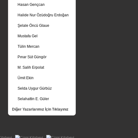
Hasan Gençcan
Halide Nur Özüdoğru Erdoğan
Şelale Öncü Glaue
Mustafa Gel
Tülin Mercan
Pınar Süt Güngör
M. Salih Erpolat
Ümit Ekin
Selda Uygur Gürbüz
Selahattin E. Güler
Diğer Yazarlarımız İçin Tıklayınız