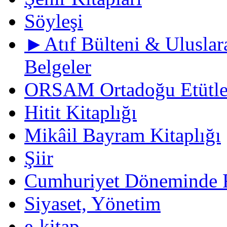
Söyleşi
►Atıf Bülteni & Uluslara
Belgeler
ORSAM Ortadoğu Etütler
Hitit Kitaplığı
Mikâil Bayram Kitaplığı
Şiir
Cumhuriyet Döneminde F
Siyaset, Yönetim
e-kitap