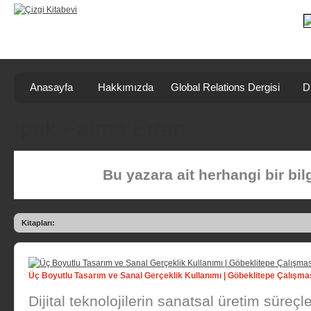
Anasayfa
Hakkımızda
Global Relations Dergisi
D
İpek Fatma Ertan
Bu yazara ait herhangi bir bi
Kitapları:
Üç Boyutlu Tasarım ve Sanal Gerçeklik Kullanımı | Göbeklitepe Çalışma
Dijital teknolojilerin sanatsal üretim süreçle