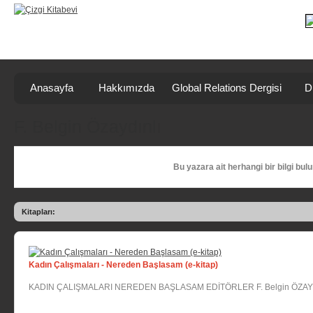
Anasayfa
Hakkımızda
Global Relations Dergisi
D
F. Belgin Özaydınlı
Bu yazara ait herhangi bir bilgi bul
Kitapları:
Kadın Çalışmaları - Nereden Başlasam (e-kitap)
KADIN ÇALIŞMALARI NEREDEN BAŞLASAM EDİTÖRLER F. Belgin ÖZAY