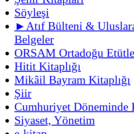
Söyleşi
►Atıf Bülteni & Uluslara
Belgeler
ORSAM Ortadoğu Etütler
Hitit Kitaplığı
Mikâil Bayram Kitaplığı
Şiir
Cumhuriyet Döneminde F
Siyaset, Yönetim
e-kitap