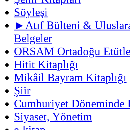
Söyleşi
►Atıf Bülteni & Uluslara
Belgeler
ORSAM Ortadoğu Etütler
Hitit Kitaplığı
Mikâil Bayram Kitaplığı
Şiir
Cumhuriyet Döneminde F
Siyaset, Yönetim
e-kitap