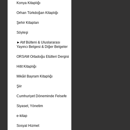
Konya Kitaplığı
Orhan Türkdoğan Kitaplığı
Şehir Kitapları
Söyleşi
►Atıf Bülteni & Uluslararası
Yayıncı Belgesi & Diğer Belgeler
ORSAM Ortadoğu Etütleri Dergisi
Hitit Kitaplığı
Mikâil Bayram Kitaplığı
Şiir
Cumhuriyet Döneminde Felsefe
Siyaset, Yönetim
e-kitap
Sosyal Hizmet