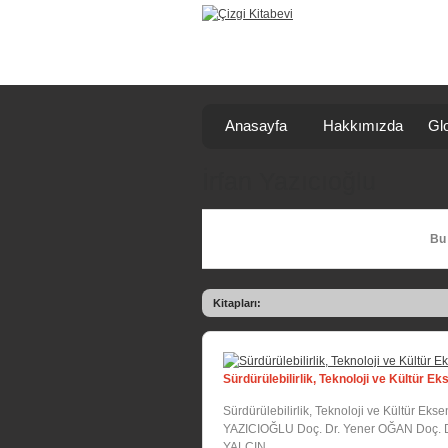
Anasayfa
Hakkımızda
Glo
İrfan Yazıcıoğlu
Bu 
Kitapları:
Sürdürülebilirlik, Teknoloji ve Kültür E
Sürdürülebilirlik, Teknoloji ve Kültür Ekse
YAZICIOĞLU Doç. Dr. Yener OĞAN Doç. Dr.
YALÇIN