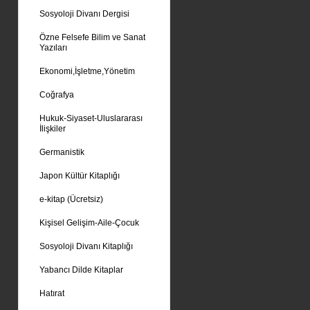
Sosyoloji Divanı Dergisi
Özne Felsefe Bilim ve Sanat
Yazıları
Ekonomi,İşletme,Yönetim
Coğrafya
Hukuk-Siyaset-Uluslararası
İlişkiler
Germanistik
Japon Kültür Kitaplığı
e-kitap (Ücretsiz)
Kişisel Gelişim-Aile-Çocuk
Sosyoloji Divanı Kitaplığı
Yabancı Dilde Kitaplar
Hatırat