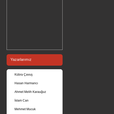
Yazarlarımız
Kübra Çavuş
Hasan Harmancı
Ahmet Melih Karauğuz
İslam Can
Mehmet Mucuk